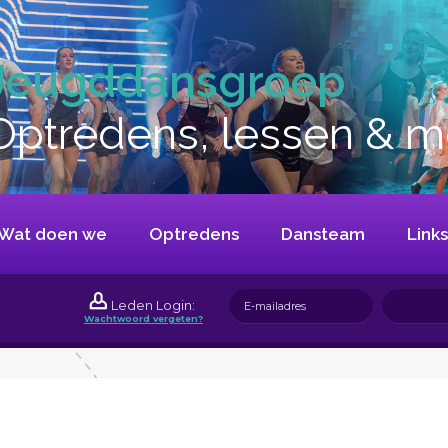
Jeugddansgroep
Optredens, lessen & me
Wat doen we
Optredens
Dansteam
Links
Leden Login:
Wachtwoord vergeten?