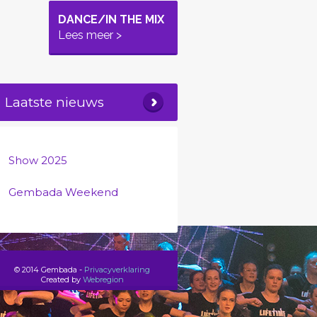
DANCE/IN THE MIX
Lees meer >
Laatste nieuws
Show 2025
Gembada Weekend
© 2014 Gembada -
Privacyverklaring
Created by
Webregion