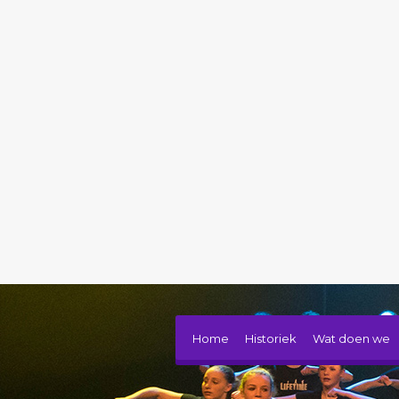
Home
Historiek
Wat doen we