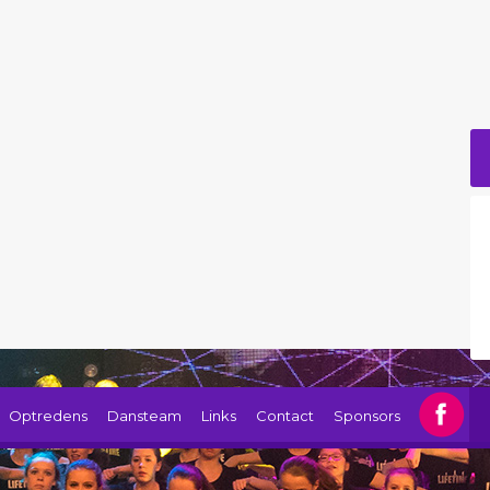
Optredens
Dansteam
Links
Contact
Sponsors